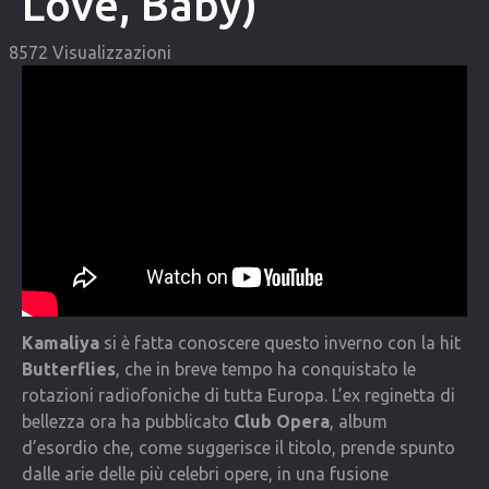
Love, Baby)
COMMUNITY
8572 Visualizzazioni
Lista degli utenti
Una canzone per Te
VIDEO
CONTATTI
Kamaliya
si è fatta conoscere questo inverno con la hit
Butterflies
, che in breve tempo ha conquistato le
rotazioni radiofoniche di tutta Europa. L’ex reginetta di
bellezza ora ha pubblicato
Club Opera
, album
d’esordio che, come suggerisce il titolo, prende spunto
dalle arie delle più celebri opere, in una fusione