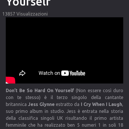
Yourself
COMMUNITY
13857 Visualizzazioni
Lista degli utenti
Una canzone per Te
VIDEO
CONTATTI
Don’t Be So Hard On Yourself
(Non essere così duro
con te stesso) è il terzo singolo della cantante
britannica
Jess Glynne
estratto da
I Cry When I Laugh
,
suo primo album in studio. Jess è entrata nella storia
della classifica singoli UK risultando il primo artista
femminile che ha realizzato ben 5 numeri 1 in soli 18