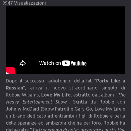
9947 Visualizzazioni
COMMUNITY
Lista degli utenti
Una canzone per Te
VIDEO
CONTATTI
Dopo il successo radiofonico della hit “
Party Like a
Russian
”, arriva il nuovo straordinario singolo di
Robbie Wiliams,
Love My Life
, estratto dall’album “
The
Heavy Entertainment Show
”. Scritta da Robbie con
Johnny McDaid (Snow Patrol) e Gary Go, Love My Life è
un brano dedicato ad entrambi i figli di Robbie e parla
delle speranze ed ambizioni che ha per loro. Robbie ha
dichiarato: “
Tutti speriamo di poter preparare i nostri figli