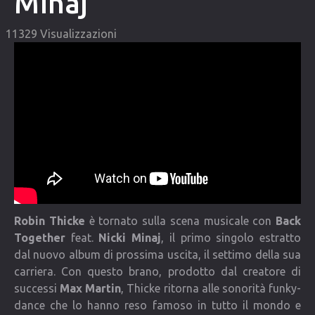
Minaj
COMMUNITY
11329 Visualizzazioni
Lista degli utenti
Una canzone per Te
VIDEO
CONTATTI
Robin Thicke
è tornato sulla scena musicale con
Back
Together
feat.
Nicki Minaj
, il primo singolo estratto
dal nuovo album di prossima uscita, il settimo della sua
carriera. Con questo brano, prodotto dal creatore di
successi
Max Martin
, Thicke ritorna alle sonorità funky-
dance che lo hanno reso famoso in tutto il mondo e