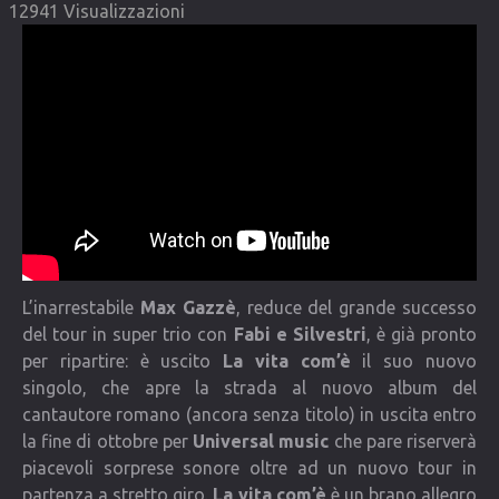
12941 Visualizzazioni
COMMUNITY
Lista degli utenti
Una canzone per Te
VIDEO
CONTATTI
L’inarrestabile
Max Gazzè
, reduce del grande successo
del tour in super trio con
Fabi e Silvestri
, è già pronto
per ripartire: è uscito
La vita com’è
il suo nuovo
singolo, che apre la strada al nuovo album del
cantautore romano (ancora senza titolo) in uscita entro
la fine di ottobre per
Universal music
che pare riserverà
piacevoli sorprese sonore oltre ad un nuovo tour in
partenza a stretto giro.
La vita com’è
è un brano allegro