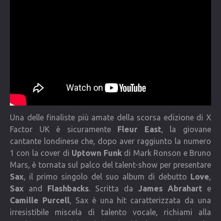
COMMUNITY
Lista degli utenti
Una canzone per Te
VIDEO
CONTATTI
Una delle finaliste più amate della scorsa edizione di X
Factor UK è sicuramente
Fleur East
, la giovane
cantante londinese che, dopo aver raggiunto la numero
1 con la cover di
Uptown Funk
di Mark Ronson e Bruno
Mars, è tornata sul palco del talent-show per presentare
Sax
, il primo singolo del suo album di debutto
Love
,
Sax
and
Flashbacks
. Scritta da
James Abrahart
e
Camille Purcell
, Sax è una hit caratterizzata da una
irresistibile miscela di talento vocale, richiami alla