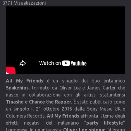
8771 Visualizzazioni
COMMUNITY
Lista degli utenti
Una canzone per Te
VIDEO
CONTATTI
All My Friends
è un singolo del duo britannico
Snakehips
, formato da Oliver Lee e James Carter che
nasce in collaborazione con gli artisti statunitensi
Tinashe e Chance the Rapper.
È stato pubblicato come
un singolo il 21 ottobre 2015 dalla Sony Music UK e
Columbia Records.
All My Friends
affronta il tema degli
effetti negativi del millenario "
party lifestyle
"
Londinese. In un intervista
Oliver Lee spiega:
"il brano