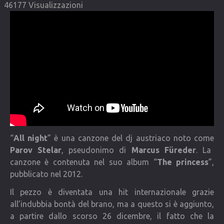
46177 Visualizzazioni
COMMUNITY
Lista degli utenti
Una canzone per Te
VIDEO
CONTATTI
“
All night
” è una canzone del dj austriaco noto come
Parov Stelar
, pseudonimo di
Marcus Füreder
. La
canzone è contenuta nel suo album “
The princess
”,
pubblicato nel 2012.
Il pezzo è diventata una hit internazionale grazie
all’indubbia bontà del brano, ma a questo si è aggiunto,
a partire dallo scorso 26 dicembre, il fatto che la