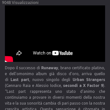
9048 Visualizzazioni
COMMUNITY
Lista degli utenti
Una canzone per Te
VIDEO
CONTATTI
Dopo il successo di
Runaway
, brano certificato platino,
e dell'omonimo album già disco d'oro, arriva quello
di
Last part
, nuovo singolo degli
Urban Strangers
(Gennaro Raia e Alessio Iodice,
secondi a X Factor 9
).
“Last part rappresenta uno stato d’animo che
continuiamo a provare in diversi momenti della nostra
vita e la sua sonorità cambia di pari passo con la nostra
crescita artistica. Questa sensazione è ritornata in