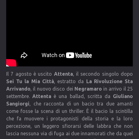
COMMUNITY
Lista degli utenti
Una canzone per Te
VIDEO
CONTATTI
Il 7 agosto è uscito
Attenta
, il secondo singolo dopo
Sei Tu la Mia Città
, estratto da
La Rivoluzione Sta
Arrivando
, il nuovo disco dei
Negramaro
in arrivo il 25
settembre.
Attenta
è una ballad, scritta da
Giuliano
Sangiorgi
, che racconta di un bacio tra due amanti
come fosse la scena di un thriller. È il bacio la scintilla
che fa muovere i protagonisti della storia e la loro
percezione, un leggero sfiorarsi delle labbra che non
lascia nessuna via di fuga ai due innamorati che da quel