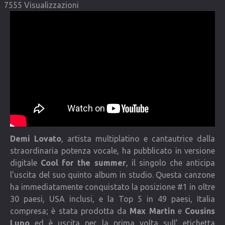
7555 Visualizzazioni
COMMUNITY
Lista degli utenti
Una canzone per Te
VIDEO
CONTATTI
Demi Lovato
, artista multiplatino e cantautrice dalla
straordinaria potenza vocale, ha pubblicato in versione
digitale
Cool for the summer
, il singolo che anticipa
l’uscita del suo quinto album in studio. Questa canzone
ha immediatamente conquistato la posizione #1 in oltre
30 paesi, USA inclusi, e la Top 5 in 49 paesi, Italia
compresa; è stata prodotta da
Max Martin
e
Cousins
Lupo
ed è uscita per la prima volta sull’ etichetta