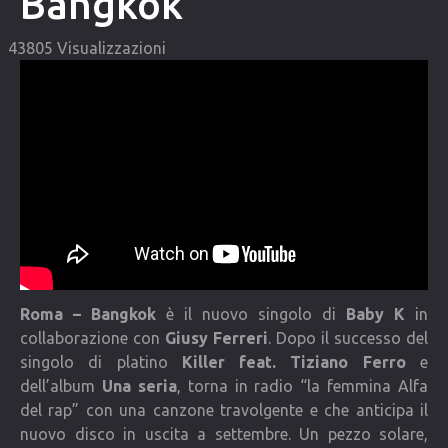
Bangkok
COMMUNITY
43805 Visualizzazioni
Lista degli utenti
Una canzone per Te
VIDEO
CONTATTI
Roma – Bangkok
è il nuovo singolo di
Baby K
in
collaborazione con
Giusy Ferreri
. Dopo il successo del
singolo di platino
Killer feat. Tiziano Ferro
e
dell’album
Una seria
, torna in radio “la femmina Alfa
del rap” con una canzone travolgente e che anticipa il
nuovo disco in uscita a settembre. Un pezzo solare,