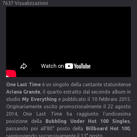
7637 Visualizzazioni
COMMUNITY
Lista degli utenti
Una canzone per Te
VIDEO
CONTATTI
One Last Time
è un singolo della cantante statunitense
Ariana Grande
, il quarto estratto dal secondo album in
studio
My Everything
e pubblicato il 10 febbraio 2015.
Originariamente uscito promozionalmente il 22 agosto
2014, One Last Time ha raggiunto l'undicesima
posizione della
Bubbling Under Hot 100 Singles
,
passando poi all'80° posto della
Billboard Hot 100
,
raggiungendo successivamente il 13° posto.