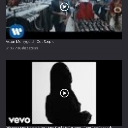
Aston Merrygold - Get Stupid
8108 Visualizzazioni
Rihanna And Kanye West And Paul McCartney - FourFiveSeconds