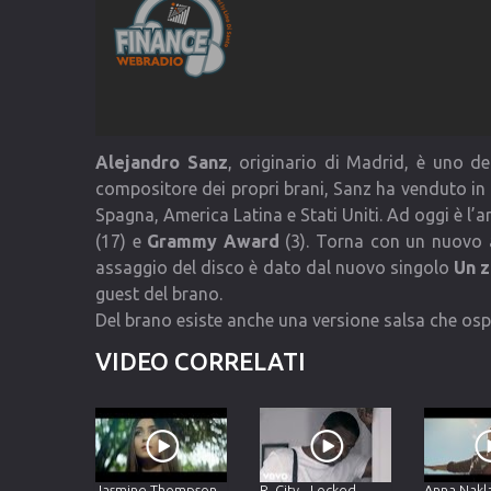
Alejandro Sanz
, originario di Madrid, è uno de
compositore dei propri brani, Sanz ha venduto in tu
Spagna, America Latina e Stati Uniti. Ad oggi è l
(17) e
Grammy Award
(3). Torna con un nuovo a
assaggio del disco è dato dal nuovo singolo
Un z
guest del brano.
Del brano esiste anche una versione salsa che os
VIDEO CORRELATI
Jasmine Thompson –
R. City - Locked
Anna Nakla