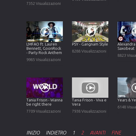
7352 Visualizzazioni
LMFAO ft. Lauren
PSY - Gangnam Style
Alexandra 
Bennett, GoonRock
Saxobeat
8288 Visualizzazioni
- Party Rock Anthem
8823 Visua
9985 Visualizzazioni
Tania Frison - Wanna
Tania Frison - Viva e
Years & Ye
be right there
Vera
6148 Visua
7709 Visualizzazioni
7938 Visualizzazioni
INIZIO
INDIETRO
1
2
AVANTI
FINE