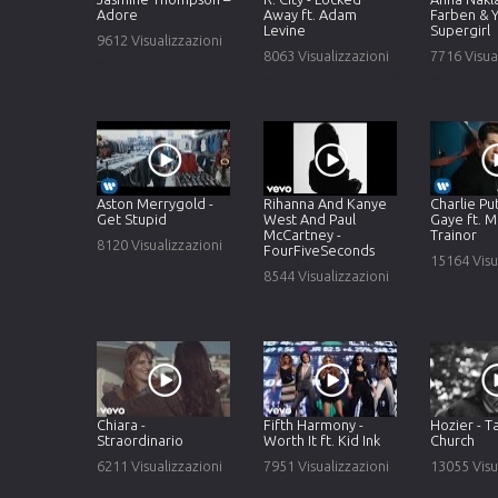
Adore
Away ft. Adam
Farben & 
Levine
Supergirl
9612 Visualizzazioni
8063 Visualizzazioni
7716 Visua
Aston Merrygold -
Rihanna And Kanye
Charlie Pu
Get Stupid
West And Paul
Gaye ft. 
McCartney -
Trainor
8120 Visualizzazioni
FourFiveSeconds
15164 Visu
8544 Visualizzazioni
Chiara -
Fifth Harmony -
Hozier - 
Straordinario
Worth It ft. Kid Ink
Church
6211 Visualizzazioni
7951 Visualizzazioni
13055 Visu