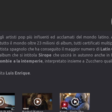
gli artisti pop più influenti ed acclamati del mondo latino.
tto il mondo oltre 23 milioni di album, tutti certificati multip
’artista spagnolo che ha conseguito il maggior numero di
Latin
lbum che si intitola
Sirope
che uscirà in autunno anche in I
ombie a la intemperie
, interpretato insieme a Zucchero qual
pita
Luis Enrique
.
b ft Alle
Rachel Platten -
Kygo - Stole The