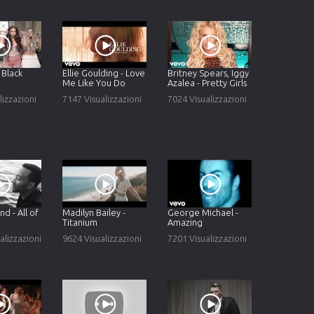
- Black
Ellie Goulding - Love
Britney Spears, Iggy
Me Like You Do
Azalea - Pretty Girls
lizzazioni
7147 Visualizzazioni
7024 Visualizzazioni
d - All of
Madilyn Bailey -
George Michael -
Titanium
Amazing
alizzazioni
9624 Visualizzazioni
7201 Visualizzazioni