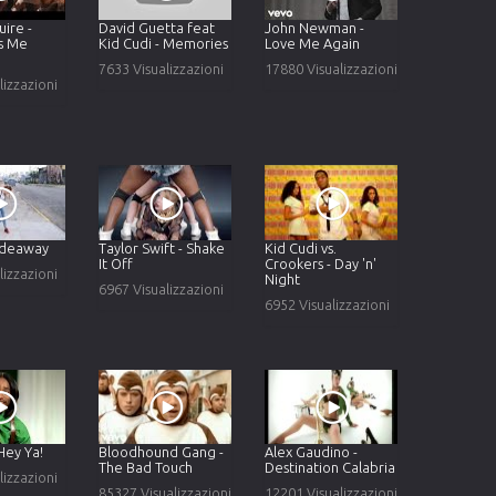
ire -
David Guetta feat
John Newman -
s Me
Kid Cudi - Memories
Love Me Again
7633 Visualizzazioni
17880 Visualizzazioni
lizzazioni
Hideaway
Taylor Swift - Shake
Kid Cudi vs.
It Off
Crookers - Day 'n'
lizzazioni
Night
6967 Visualizzazioni
6952 Visualizzazioni
Hey Ya!
Bloodhound Gang -
Alex Gaudino -
The Bad Touch
Destination Calabria
lizzazioni
85327 Visualizzazioni
12201 Visualizzazioni