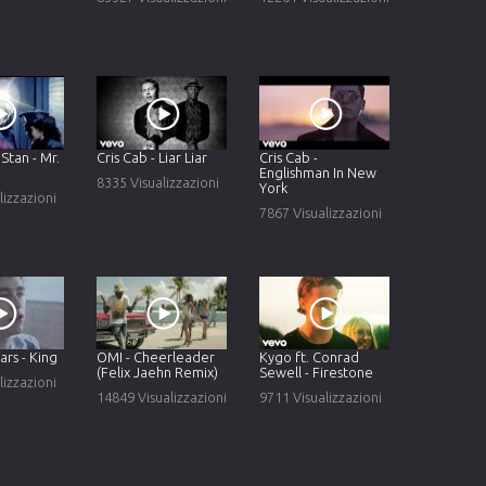
Stan - Mr.
Cris Cab - Liar Liar
Cris Cab -
Englishman In New
8335 Visualizzazioni
York
lizzazioni
7867 Visualizzazioni
ars - King
OMI - Cheerleader
Kygo ft. Conrad
(Felix Jaehn Remix)
Sewell - Firestone
lizzazioni
14849 Visualizzazioni
9711 Visualizzazioni