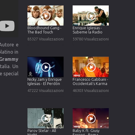
Bloodhound Gang -
Enrique Iglesias -
The Bad Touch
Subeme la Radio
85327 Visualizzazioni
59780 Visualizzazioni
 Autore e
latino in
 Grammy
talia. Un
e special
Nicky Jam y Enrique
Francesco Gabbani -
Iglesias - El Perdón
Occidentali's Karma
47222 Visualizzazioni
46303 Visualizzazioni
Parov Stelar - All
Baby K ft. Giusy
Night
Ferreri - Roma -