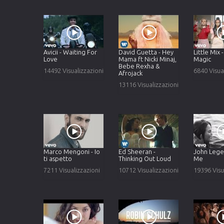
Avicii - Waiting For
David Guetta - Hey
Little Mix 
Love
Mama ft Nicki Minaj,
Magic
Bebe Rexha &
14492 Visualizzazioni
6840 Visua
Afrojack
13116 Visualizzazioni
Marco Mengoni - Io
Ed Sheeran -
John Legen
ti aspetto
Thinking Out Loud
Me
7211 Visualizzazioni
10712 Visualizzazioni
19396 Visu