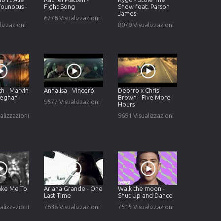
Younotus -
Fight Song
Show feat. Parson
James
6776 Visualizzazioni
lizzazioni
8079 Visualizzazioni
th - Marvin
Annalisa - Vincerò
Deorro x Chris
Meghan
Brown - Five More
9577 Visualizzazioni
Hours
alizzazioni
9691 Visualizzazioni
Take Me To
Ariana Grande - One
Walk the moon -
Last Time
Shut Up and Dance
alizzazioni
7638 Visualizzazioni
7515 Visualizzazioni