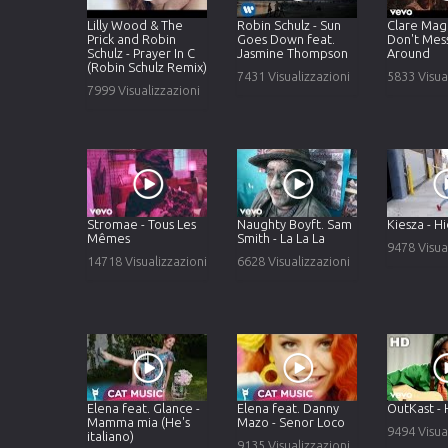
Lilly Wood & The
Robin Schulz - Sun
Clare Magu
Prick and Robin
Goes Down feat.
Don't Mes
Schulz - Prayer In C
Jasmine Thompson
Around
(Robin Schulz Remix)
7431 Visualizzazioni
5833 Visua
7999 Visualizzazioni
Stromae - Tous Les
Naughty Boyft. Sam
Kiesza - 
Mêmes
Smith - La La La
9478 Visua
14718 Visualizzazioni
6628 Visualizzazioni
Elena feat. Glance -
Elena feat. Danny
OutKast - 
Mamma mia (He's
Mazo - Senor Loco
9494 Visua
italiano)
9135 Visualizzazioni