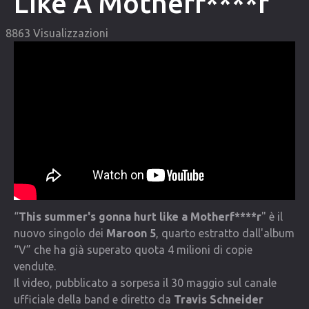
Like A Motherf****r
COMMUNITY
8863 Visualizzazioni
Lista degli utenti
Una canzone per Te
VIDEO
CONTATTI
“
This summer's gonna hurt like a Motherf****r
" è il
nuovo singolo dei
Maroon 5
, quarto estratto dall'album
“V” che ha già superato quota 4 milioni di copie
vendute.
Il video, pubblicato a sorpesa il 30 maggio sul canale
ufficiale della band e diretto da
Travis Schneider