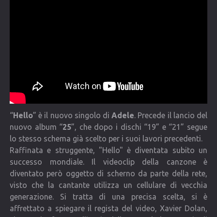
COMMUNITY
Lista degli utenti
Una canzone per Te
VIDEO
CONTATTI
“
Hello
” è il nuovo singolo di
Adele
. Precede il lancio del
nuovo album “
25
”, che dopo i dischi “19” e “21” segue
lo stesso schema già scelto per i suoi lavori precedenti.
Raffinata e struggente, "Hello" è diventata subito un
successo mondiale. Il videoclip della canzone è
diventato però oggetto di scherno da parte della rete,
visto che la cantante utilizza un cellulare di vecchia
generazione. Si tratta di una precisa scelta, si è
affrettato a spiegare il regista del video, Xavier Dolan,