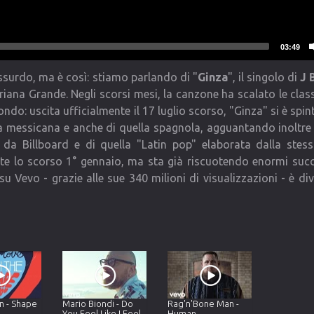
03:49
surdo, ma è così: stiamo parlando di "
Ginza
", il singolo di
J 
iana Grande. Negli scorsi mesi, la canzone ha scalato le class
do: uscita ufficialmente il 17 luglio scorso, "Ginza" si è spint
la messicana e anche di quella spagnola, agguantando inoltre
 da Billboard e di quella "Latin pop" elaborata dalla stess
mente lo scorso 1° gennaio, ma sta già riscuotendo enormi succ
u Vevo - grazie alle sue 340 milioni di visualizzazioni - è div
n - Shape
Mario Biondi - Do
Rag'n'Bone Man -
You Feel Like I Feel
Human