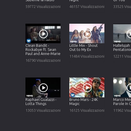
59772 Visualizzazioni
46157 Visualizzazioni
33525 Visu
Clean Bandit -
Little Mix - Shout
Hallelujah 
Rockabye ft. Sean
Out to My Ex
Pentatoni
Paul and Anne-Marie
11484 Visualizzazioni
12211 Visu
16790 Visualizzazioni
Raphael Gualazzi -
Bruno Mars - 24K
Marco Men
Lotta Things
Magic
Parole In 
13053 Visualizzazioni
16125 Visualizzazioni
11962 Visu