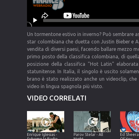
Un tormentone estivo in inverno? Può sembrare as
star colombiana che duetta con Justin Bieber e Ar
vendita di diversi paesi, facendo ballare mezzo mon
primo posto della classifica colombiana, di quel
posizione della classifica "Hot Latin" elaborata
statunitense. In Italia, il singolo è uscito sola
brano è stato realizzato anche un videoclip, che s
video in lingua spagnola più visto.
VIDEO CORRELATI
Enrique Iglesias -
Parov Stelar - All
Ed Sheera
Subeme la Radio
Night
Of You