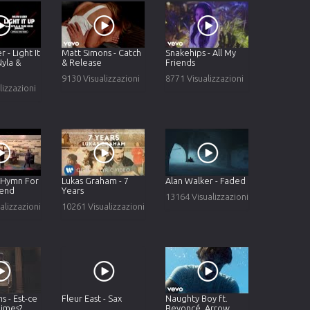
 - Light It
Matt Simons - Catch
Snakehips - All My
Nyla &
& Release
Friends
)
9130 Visualizzazioni
8771 Visualizzazioni
lizzazioni
- Hymn For
Lukas Graham - 7
Alan Walker - Faded
end
Years
13164 Visualizzazioni
alizzazioni
10261 Visualizzazioni
s - Est-ce
Fleur East - Sax
Naughty Boy ft.
aimes?
Beyoncé, Arrow