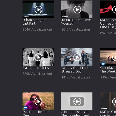
Urban Stangers -
Justin Bieber - Love
Major Lazer
Last Part
Yourself
Up (feat. 
Fuse ODG
9046 Visualizzazioni
8617 Visualizzazioni
8923 Visua
Sia - Cheap Thrills
Twenty One Pilots -
Coldplay 
Stressed Out
The Week
7298 Visualizzazioni
14178 Visualizzazioni
13028 Visu
Dua Lipa - Be The
A Bridge Over You -
Maître Gim
One
The Lewisham and
que tu m'