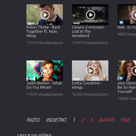
Robin Thicke - Back
Cesare Cremonini -
Nek - Io r
Together ft. Nicki
Lost In The
9963 Visua
Minaj
Weekend
11315 Visualizzazioni
13419 Visualizzazioni
Justin Bieber - What
Delta Goodrem -
Jess Glynn
Do You Mean?
Wings
Be So Har
Yourself
11620 Visualizzazioni
12343 Visualizzazioni
13846 Visu
INIZIO
INDIETRO
1
2
3
AVANTI
FINE
cerca
un
video