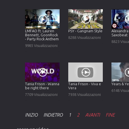
LMFAO ft. Lauren
PSY - Gangnam Style
Alexandra 
Bennett, GoonRock
Saxobeat
8288 Visualizzazioni
- Party Rock Anthem
8823 Visua
9985 Visualizzazioni
Tania Frison - Wanna
Tania Frison - Viva e
Years & Ye
be right there
Vera
6148 Visua
7709 Visualizzazioni
7938 Visualizzazioni
INIZIO
INDIETRO
1
2
AVANTI
FINE