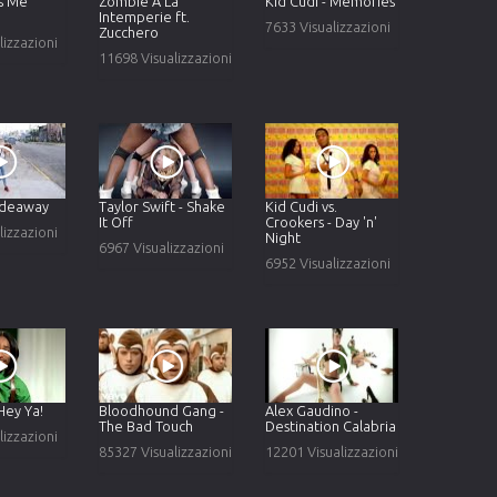
s Me
Zombie A La
Kid Cudi - Memories
Intemperie ft.
7633 Visualizzazioni
Zucchero
lizzazioni
11698 Visualizzazioni
Hideaway
Taylor Swift - Shake
Kid Cudi vs.
It Off
Crookers - Day 'n'
lizzazioni
Night
6967 Visualizzazioni
6952 Visualizzazioni
Hey Ya!
Bloodhound Gang -
Alex Gaudino -
The Bad Touch
Destination Calabria
lizzazioni
85327 Visualizzazioni
12201 Visualizzazioni