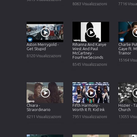
8063 Visualizzazioni
7716 Visua
Aston Merrygold -
Rihanna And Kanye
Charlie Pu
Get Stupid
West And Paul
Gaye ft. 
McCartney -
Trainor
8120 Visualizzazioni
FourFiveSeconds
15164 Visu
8545 Visualizzazioni
Chiara -
Fifth Harmony -
Hozier - 
Straordinario
Worth It ft. Kid Ink
Church
6211 Visualizzazioni
7951 Visualizzazioni
13055 Visu