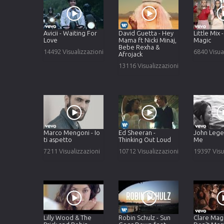
Avicii - Waiting For
David Guetta - Hey
Little Mix 
Love
Mama ft Nicki Minaj,
Magic
Bebe Rexha &
14492 Visualizzazioni
6840 Visua
Afrojack
13116 Visualizzazioni
Marco Mengoni - Io
Ed Sheeran -
John Legen
ti aspetto
Thinking Out Loud
Me
7211 Visualizzazioni
10712 Visualizzazioni
19397 Visu
Lilly Wood & The
Robin Schulz - Sun
Clare Magu