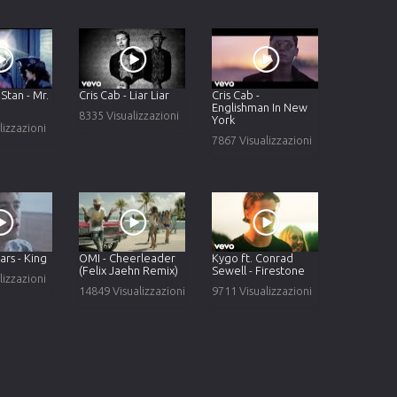
Stan - Mr.
Cris Cab - Liar Liar
Cris Cab -
Englishman In New
8335 Visualizzazioni
York
lizzazioni
7867 Visualizzazioni
ars - King
OMI - Cheerleader
Kygo ft. Conrad
(Felix Jaehn Remix)
Sewell - Firestone
lizzazioni
14849 Visualizzazioni
9711 Visualizzazioni