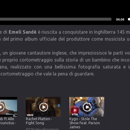
04:04
re di
Emeli Sandé
è riuscita a conquistare in Inghilterra 145 m
ita del primo album ufficiale del produttore come musicista u
, un giovane cantautore inglese, che impreziosisce le parti vo
proprio cortometraggio sulla storia di un bambino che inco
iviana, realizzato con una bellissima fotografia saturata e
io cortometraggio che vale la pena di guardare.
b ft Alle
Rachel Platten -
Kygo - Stole The
Younotus -
Fight Song
Show feat. Parson
James
6776 Visualizzazioni