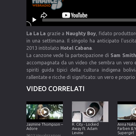
La La La
grazie a
Naughty Boy
, fidato produtto
in una settimana. Il singolo ha anticipato l'usc
2013 intitolato
Hotel Cabana
.
La canzone vede la partecipazione di
Sam Smith
accompagnata da un video che sembra un vero e 
spiriti guida tipici della cultura indigena bol
rallentate e ricche di significato: un vero e propr
VIDEO CORRELATI
Jasmine Thompson –
R. City - Locked
Anna Nakla
Adore
Away ft. Adam
Farben & 
Levine
Supergirl
9613 Visualizzazioni