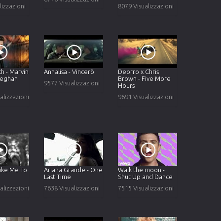
lizzazioni
8079 Visualizzazioni
th - Marvin
Annalisa - Vincerò
Deorro x Chris
Meghan
Brown - Five More
9577 Visualizzazioni
Hours
alizzazioni
9691 Visualizzazioni
Take Me To
Ariana Grande - One
Walk the moon -
Last Time
Shut Up and Dance
alizzazioni
7638 Visualizzazioni
7515 Visualizzazioni