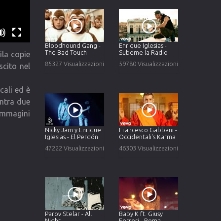
Bloodhound Gang -
Enrique Iglesias -
The Bad Touch
Subeme la Radio
ila copie
85327 Visualizzazioni
59780 Visualizzazioni
scito nel
cali ed è
ntra due
 immagini
Nicky Jam y Enrique
Francesco Gabbani -
Iglesias - El Perdón
Occidentali's Karma
47222 Visualizzazioni
46303 Visualizzazioni
Parov Stelar - All
Baby K ft. Giusy
Night
Ferreri - Roma -