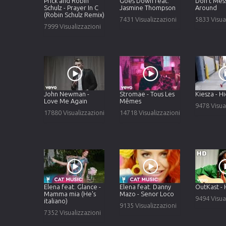
Prick and Robin
Goes Down feat.
Don't Mes
Schulz - Prayer In C
Jasmine Thompson
Around
(Robin Schulz Remix)
7431 Visualizzazioni
5833 Visua
7999 Visualizzazioni
John Newman -
Stromae - Tous Les
Kiesza - 
Love Me Again
Mêmes
9478 Visua
17880 Visualizzazioni
14718 Visualizzazioni
Elena feat. Glance -
Elena feat. Danny
OutKast - 
Mamma mia (He's
Mazo - Senor Loco
9494 Visua
italiano)
9135 Visualizzazioni
7352 Visualizzazioni