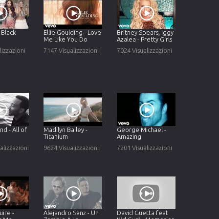
- Black
Ellie Goulding - Love
Britney Spears, Iggy
Me Like You Do
Azalea - Pretty Girls
lizzazioni
7147 Visualizzazioni
7024 Visualizzazioni
d - All of
Madilyn Bailey -
George Michael -
Titanium
Amazing
alizzazioni
9624 Visualizzazioni
7201 Visualizzazioni
ire -
Alejandro Sanz - Un
David Guetta feat