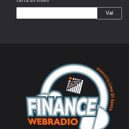
cerca
un
video
Vai