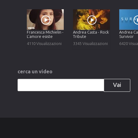
Francesca Michielin -
Andrea Casta - Rock
Andrea Cas
L'amore esiste
Tribute
Survivor
4110 Visualizzazioni
3345 Visualizzazioni
6420 Visua
cerca
un
video
Vai