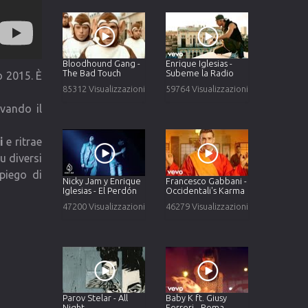
Bloodhound Gang -
Enrique Iglesias -
The Bad Touch
Subeme la Radio
o 2015. È
85312 Visualizzazioni
59764 Visualizzazioni
ovando il
i
e ritrae
u diversi
mpiego di
Nicky Jam y Enrique
Francesco Gabbani -
Iglesias - El Perdón
Occidentali's Karma
47200 Visualizzazioni
46279 Visualizzazioni
Parov Stelar - All
Baby K ft. Giusy
Night
Ferreri - Roma -