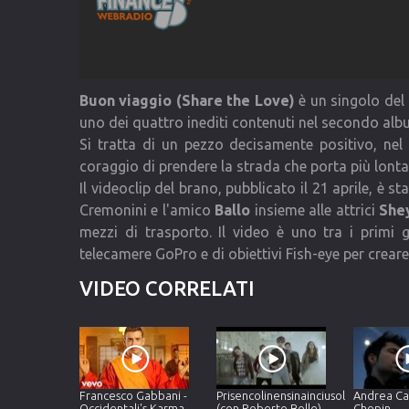
Buon viaggio (Share the Love)
è un singolo del
uno dei quattro inediti contenuti nel secondo alb
Si tratta di un pezzo decisamente positivo, nel 
coraggio di prendere la strada che porta più lont
Il videoclip del brano, pubblicato il 21 aprile, è s
Cremonini e l'amico
Ballo
insieme alle attrici
Shey
mezzi di trasporto. Il video è uno tra i primi g
telecamere GoPro e di obiettivi Fish-eye per crear
VIDEO CORRELATI
Francesco Gabbani -
Prisencolinensinainciusol
Andrea Cas
Occidentali's Karma
(con Roberto Bolle)
Chopin