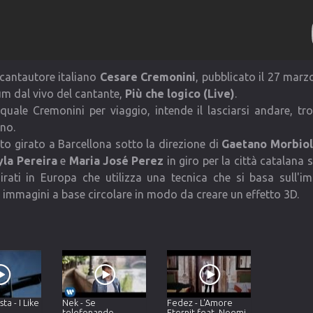
 cantautore italiano
Cesare Cremonini
, pubblicato il 27 marz
um dal vivo del cantante,
Più che logico (Live)
.
quale Cremonini per viaggio, intende il lasciarsi andare, tr
ano.
tato girato a Barcellona sotto la direzione di
Gaetano Morbiol
la Pereira
e
Maria José Perez
in giro per la città catalana s
irati in Europa che utilizza una tecnica che si basa sull'i
e immagini a base circolare in modo da creare un effetto 3D.
ta - I Like
Nek - Se
Fedez - L'Amore
telefonando
Eternit feat. Noemi