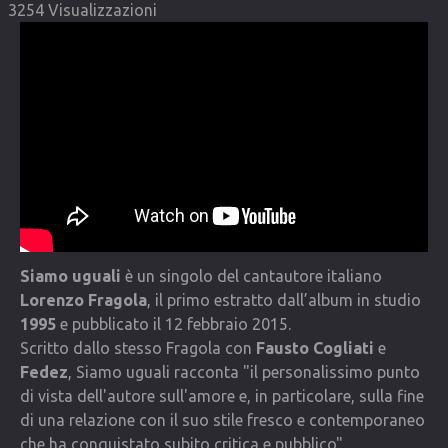
3254 Visualizzazioni
COMMUNITY
Lista degli utenti
Una canzone per Te
VIDEO
CONTATTI
Siamo uguali
è un singolo del cantautore italiano
Lorenzo Fragola
, il primo estratto dall’album in studio
1995
e pubblicato il 12 febbraio 2015.
Scritto dallo stesso Fragola con
Fausto Cogliati
e
Fedez
, Siamo uguali racconta "il personalissimo punto
di vista dell'autore sull'amore e, in particolare, sulla fine
di una relazione con il suo stile fresco e contemporaneo
che ha conquistato subito critica e pubblico".